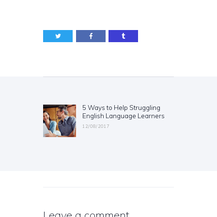
Post
navigation
5 Ways to Help Struggling
Previous
English Language Learners
post:
12/08/2017
Leave a comment